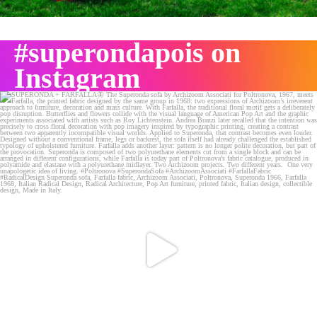
#superondapois on
Instagram
SUPERONDA + FARFALLA🦋
The Superonda sofa
...
145
14