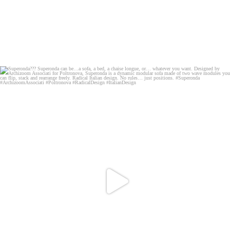
Superonda???
Superonda can be…a sofa, a
...
94
2