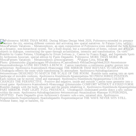
Poltronova: MORE THAN MORE.
During Milano
...
110
0