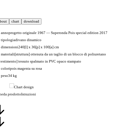
bout
chart
download
anno
progetto originale 1967 — Superonda Pois special edition 2017
tipologia
divano dinamico
dimensioni
240[l] x 36[p] x 100[a] cm
materiali
[struttura] ottenuta da un taglio di un blocco di poliuretano
ivestimento] tessuto spalmato in PVC opaco stampato
colori
pois magenta su rosa
peso
34 kg
heda prodotto
Istruzioni