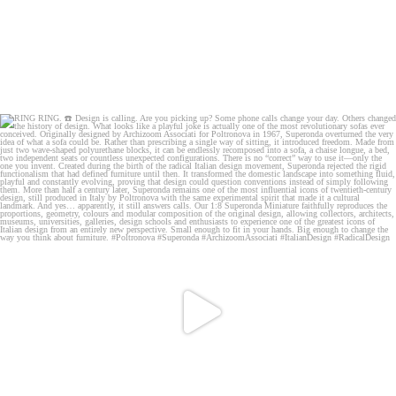
RING RING. ☎️ Design is calling. Are you picking
...
116
10