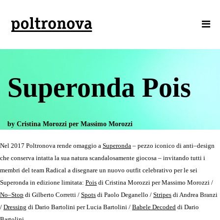
Superonda Pois
by Cristina Morozzi per Massimo Morozzi
Nel 2017 Poltronova rende omaggio a
Superonda
– pezzo iconico di anti–design
che conserva intatta la sua natura scandalosamente giocosa – invitando tutti i
membri del team Radical a disegnare un nuovo outfit celebrativo per le sei
Superonda in edizione limitata:
Pois
di Cristina Morozzi per Massimo Morozzi /
No–Stop
di Gilberto Corretti /
Spots
di Paolo Deganello /
Stripes
di Andrea Branzi
/
Dressing
di Dario Bartolini per Lucia Bartolini /
Babele Decoded
di Dario
Bartolini.