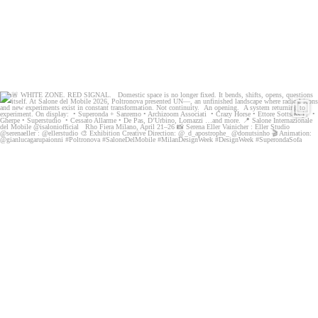
🚨 WHITE ZONE. RED SIGNAL.
Domestic space is
...
199
8