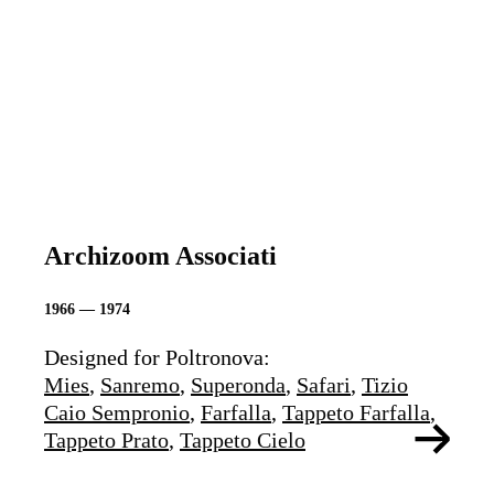
Archizoom Associati
1966 — 1974
Designed for Poltronova:
Mies
,
Sanremo
,
Superonda
,
Safari
,
Tizio
Caio Sempronio
,
Farfalla
,
Tappeto Farfalla
,
Tappeto Prato
,
Tappeto Cielo