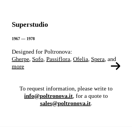
Superstudio
1967 — 1978
Designed for Poltronova:
Gherpe
,
Sofo
,
Passiflora
,
Ofelia
,
Spera
, and
more
To request information, please write to
info@poltronova.it
, for a quote to
sales@poltronova.it
.