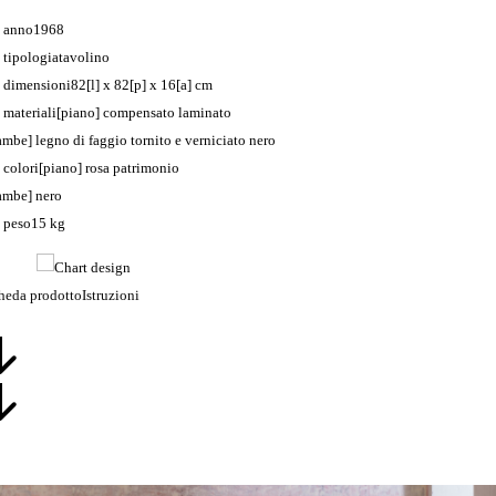
anno
1968
tipologia
tavolino
dimensioni
82[l] x 82[p] x 16[a] cm
materiali
[piano] compensato laminato
ambe] legno di faggio tornito e verniciato nero
colori
[piano] rosa patrimonio
ambe] nero
peso
15 kg
heda prodotto
Istruzioni