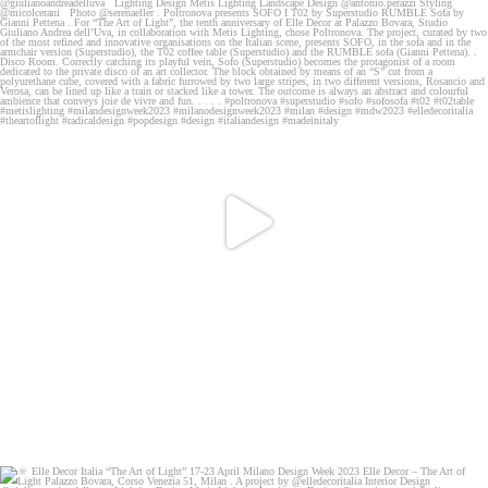
🔆 Elle Decor Italia “The Art of Light”
17-23
...
390
2