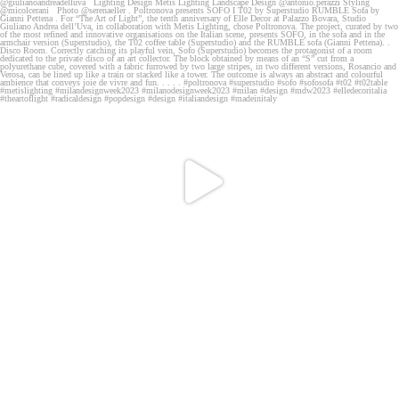
🔆 Elle Decor Italia “The Art of Light”
17-23
...
470
3