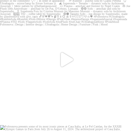
Feeling PINK? 🍸🍒✨
💖✨ Not just a shade,
...
89
15