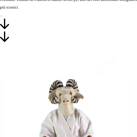
più iconici.
...